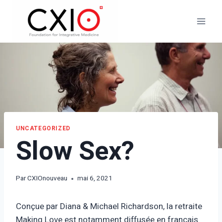
Aller
au
contenu
UNCATEGORIZED
Slow Sex?
Par
CXIOnouveau
mai 6, 2021
Conçue par Diana & Michael Richardson, la retraite
Making Love est notamment diffusée en français