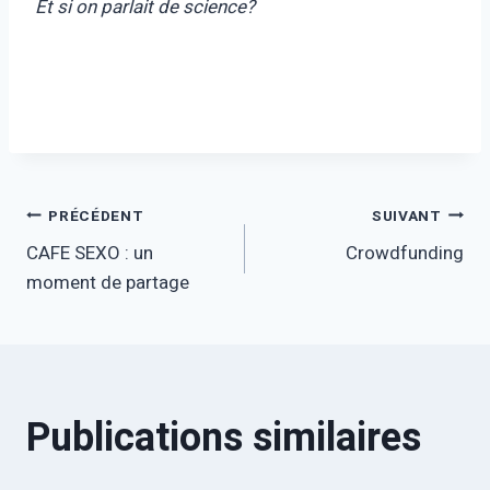
Et si on parlait de science?
Navigation
PRÉCÉDENT
SUIVANT
CAFE SEXO : un
Crowdfunding
de
moment de partage
l’article
Publications similaires