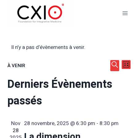
Aller
au
contenu
Il n’y a pas d’évènements à venir.
Rech
Na
À VENIR
LISTE
Sélectionnez
RECHERC
de
Derniers Évènements
et
une
date.
vu
passés
navig
Év
de
Nov
28 novembre, 2025 @ 6:30 pm
-
8:30 pm
vues
28
La dimension
2025